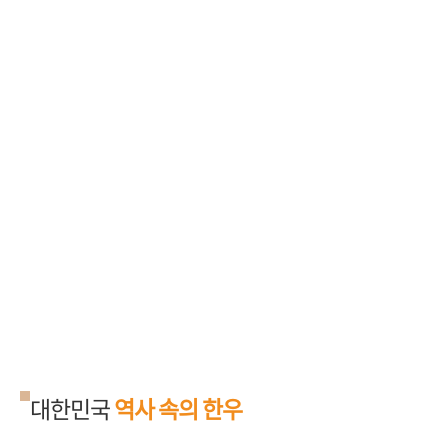
문화체육관광부가 한민족의 기저에 흐르는 문화적 특성과
민족 문화의 정수를
찾기 위해 선정한
「100대 민족 문화
상징」
에 한우가 선정되었습니다. 한우는
옛날부터
한국에서 가축 이전에 식구(食口)
로 대접을 받은 데다 뿌리
깊은
농경민족의 애환이 고스란히 배어있기 때문입니다.
또한 한우는 농가 재산목록
1호로 잔치의 풍성함을
의미하기도 하고 신토불이 음식의 대명사로도 널리 알려져
있습니다.
대한민국
역사 속의 한우