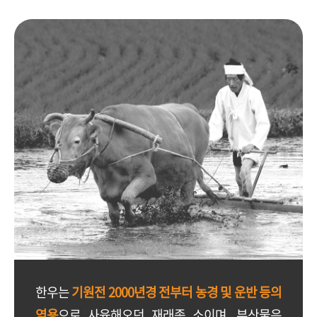
한우는
기원전 2000년경 전부터 농경 및 운반 등의
역용
으로 사육해오던 재래종 소이며, 부산물은