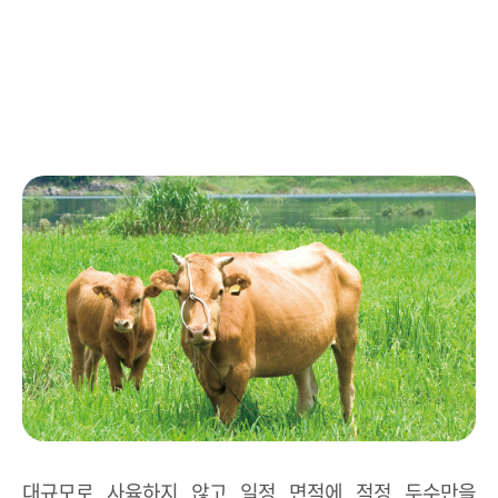
한우는 과거 농가에서 일소로 사육되어 온 가축으로
외래
품종과 혼혈 없이 순수한
집단으로서의 고유한 유전자
를
갖고 있으며 현재 보존되고 있는 토종 한우는
털의 색에
따라 황소, 칡소, 흑우, 백우로 나누어집니다.
대규모로 사육하지 않고 일정 면적에 적정 두수만을