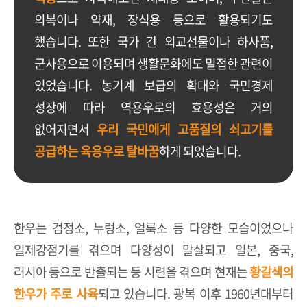
의복이나
약재, 장식용 등으로 활용되기도
했습니다. 또한 국가 간
외교선물이나 하사품,
군사용으로 이용되며 생활문화에도
밀접한 관련이
있었습니다. 농기계 보급의 확대와 국민경제
성장에 따라 역용우로의 효용성은 거의
없어지면서
우리 국민에게 고품질의 쇠고기를
공급하는 육용우로
탈바꿈
하게 되었습니다.
한우는 검정소, 누렁소, 얼룩소 등 다양한 모습이었으나
일제강점기를 겪으며 다양성이 말살되고
일본, 중국,
러시아 등으로 반출되는 등 시련을 겪으며 현재는
황갈색의
한우가 주로 사육
되고 있습니다.
광복 이후 1960년대부터