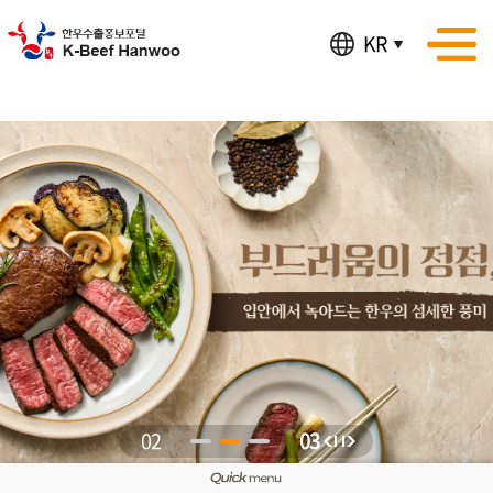
KR
02
03