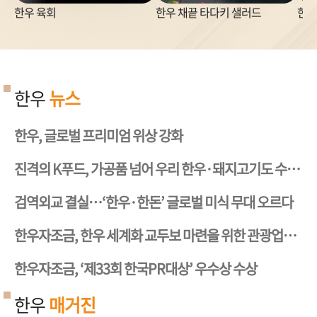
한우 육회
한우 채끝 타다키 샐러드
한우
한우
뉴스
한우, 글로벌 프리미엄 위상 강화
진격의 K푸드, 가공품 넘어 우리 한우·돼지고기도 수출길 박차
검역외교 결실…‘한우·한돈’ 글로벌 미식 무대 오르다
한우자조금, 한우 세계화 교두보 마련을 위한 관광업계 간담회 성료
한우자조금, ‘제33회 한국PR대상’ 우수상 수상
한우
매거진